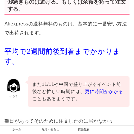
⑥急ぎものは避ける。もしくは余裕を持って注文
する。
Aliexpressの送料無料のものは、基本的に一番安い方法
で出荷されます。
平均で2週間前後到着までかかりま
す。
また11/11や中国で盛り上がるイベント前
後など忙しい時期には、
更に時間がかかる
ゆる子
こともあるようです。
期日があってそのために注文したのに届かなかっ
た。。。
ホーム
育児・暮らし
英語教育