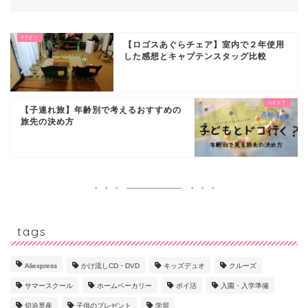
【ロゴスあぐらチェア】室内で２年使用
した感想とキャプテンスタッグ比較
【子連れ旅】年齢別で考えるおすすめの
旅先の決め方
tags
Aliexpress
かけ流しCD・DVD
キッズデュオ
クルーズ
サマースクール
ホームベーカリー
ポイ活
入園・入学準備
切迫早産
子供のプレゼント
学習