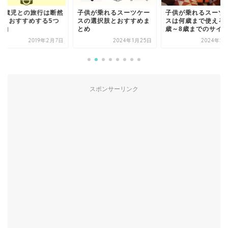
供が乗れるスーツケー
子供が乗れるスーツケー
何から始めたらいい
の選択肢とおすすめま
スは何歳まで使える？3
ちゃん連れの初旅行
め
歳～8歳までのサイズ感
好き母が伝授します
2024年1月25日
2024年2月15日
2020年1
スポンサーリンク