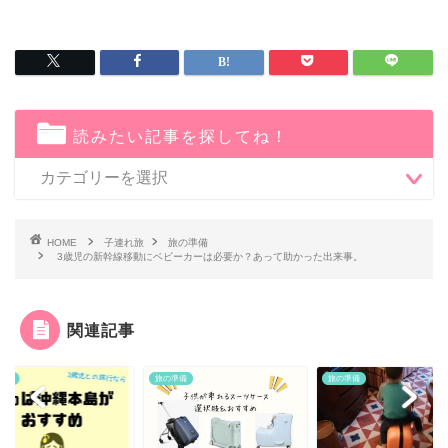
読みたい記事を探してね！
HOME
子連れ旅
旅の準備
3歳児の新幹線移動にベビーカーは必要か？あって助かった出来事。
関連記事
準備
旅の準備
旅の準備