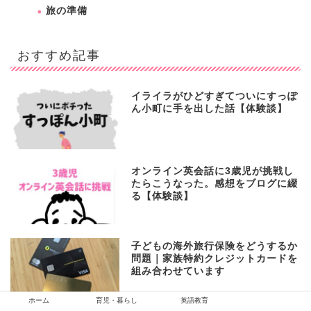
旅の準備
おすすめ記事
イライラがひどすぎてついにすっぽ
ん小町に手を出した話【体験談】
オンライン英会話に3歳児が挑戦し
たらこうなった。感想をブログに綴
る【体験談】
子どもの海外旅行保険をどうするか
問題｜家族特約クレジットカードを
組み合わせています
ホーム
育児・暮らし
英語教育