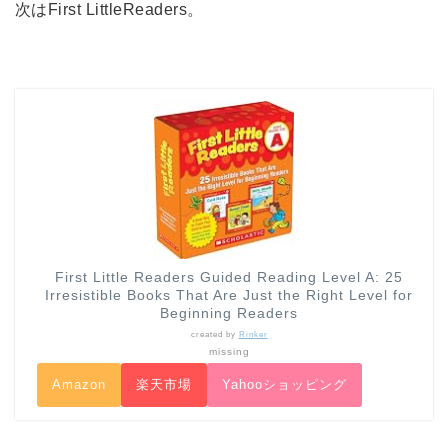
次はFirst LittleReaders。
First Little Readers Guided Reading Level A: 25
Irresistible Books That Are Just the Right Level for
Beginning Readers
created by
Rinker
missing
Amazon
楽天市場
Yahooショッピング