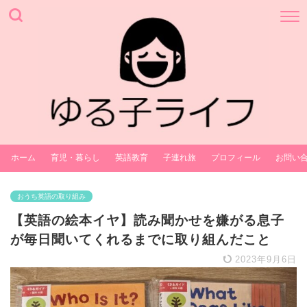
ホーム
育児・暮らし
英語教育
子連れ旅
プロフィール
お問い
おうち英語の取り組み
【英語の絵本イヤ】読み聞かせを嫌がる息子
が毎日聞いてくれるまでに取り組んだこと
2023年9月6日