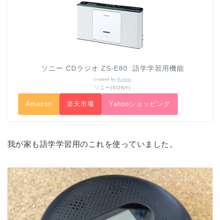
ソニー CDラジオ ZS-E80 :語学学習用機能
created by
Rinker
ソニー(SONY)
Amazon
楽天市場
Yahooショッピング
我が家も語学学習用のこれを使っていました。