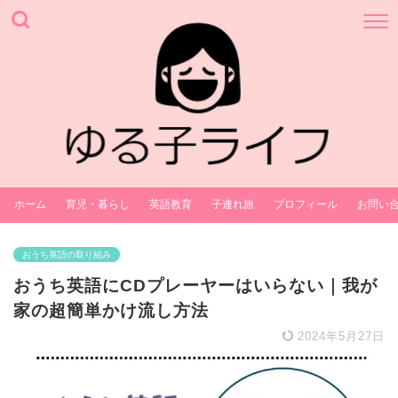
ホーム
育児・暮らし
英語教育
子連れ旅
プロフィール
お問い
おうち英語の取り組み
おうち英語にCDプレーヤーはいらない｜我が
家の超簡単かけ流し方法
2024年5月27日